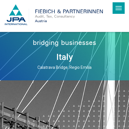
Toggl
FIEBICH & PARTNERINNEN
navig
Audit, Tax, Consultancy
Austria
bridging businesses
Italy
Calatrava Bridge, Regio Emilia