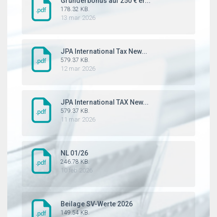
Gründerbonus auf 250 € er...
178.32 KB.
13 mar 2026
JPA International Tax New...
579.37 KB.
12 mar 2026
JPA International TAX New...
579.37 KB.
11 mar 2026
NL 01/26
246.78 KB.
10 feb 2026
Beilage SV-Werte 2026
149.54 KB.