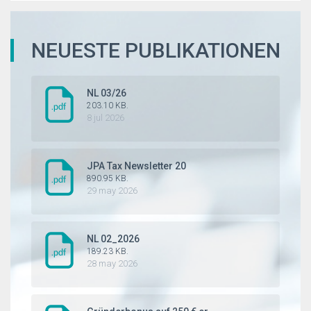
2.1.2024
NEUESTE PUBLIKATIONEN
NL 03/26
203.10 KB.
8 jul 2026
JPA Tax Newsletter 20
890.95 KB.
29 may 2026
NL 02_2026
189.23 KB.
28 may 2026